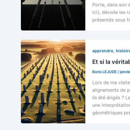
Porte, dans son 
ici), dévoile les 
présentés sous f
,
apprendre
histoir
Et si la véri
Boris LEJUDE
/
janvi
Lors de ma visit
alignements de pi
ils été érigés ? 
une interprétati
géométriques pré