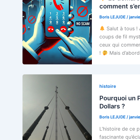
comment s’en
Boris LEJUDE
/
janvi
Salut à tous ! 
coups de fil mys
ceux qui commen
!
Mais d’abord,
histoire
Pourquoi un P
Dollars ?
Boris LEJUDE
/
janvi
L’histoire de ce 
fascinante qu’écl