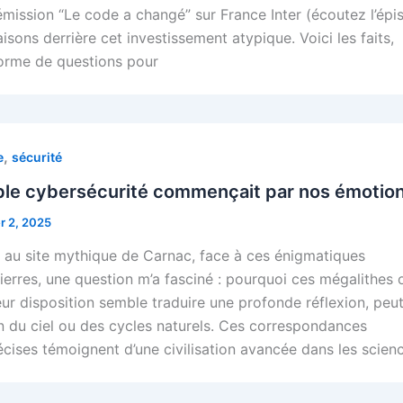
émission “Le code a changé” sur France Inter (écoutez l’épi
raisons derrière cet investissement atypique. Voici les faits,
orme de questions pour
,
e
sécurité
table cybersécurité commençait par nos émotio
er 2, 2025
e au site mythique de Carnac, face à ces énigmatiques
erres, une question m’a fasciné : pourquoi ces mégalithes 
Leur disposition semble traduire une profonde réflexion, peu
on du ciel ou des cycles naturels. Ces correspondances
cises témoignent d’une civilisation avancée dans les scienc