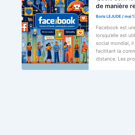
de manière r
Boris LEJUDE
/
mai 1
Facebook est une
lorsqu’elle est u
social mondial, i
facilitant la co
distance. Les pro