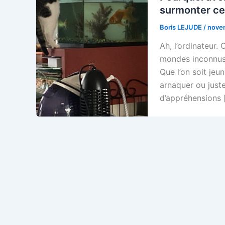
surmonter ce
Boris LEJUDE
/
nove
Ah, l’ordinateur.
mondes inconnus,
Que l’on soit jeu
arnaquer ou juste
d’appréhensions 