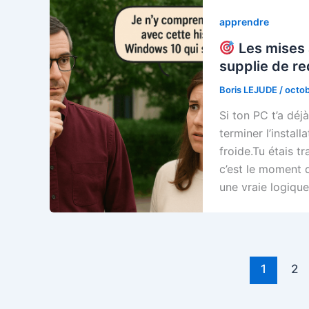
apprendre
Les mises 
supplie de r
Boris LEJUDE
/
octob
Si ton PC t’a dé
terminer l’install
froide.Tu étais 
c’est le moment d
une vraie logiqu
1
2