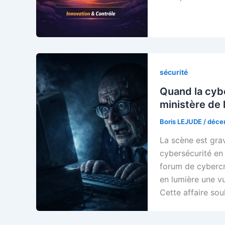
sécurité
Quand la cyber
ministère de l
Boris LEJUDE
/
déce
La scène est grav
cybersécurité en
forum de cybercri
en lumière une vu
Cette affaire so